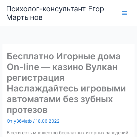
Перейти
Психолог-консультант Егор
к
Мартынов
содержимому
Бесплатно Игорные дома
On-line — казино Вулкан
регистрация
Наслаждайтесь игровыми
автоматами без зубных
протезов
От
y36vlatb
/
18.06.2022
В сети есть множество бесплатных игорных заведений,