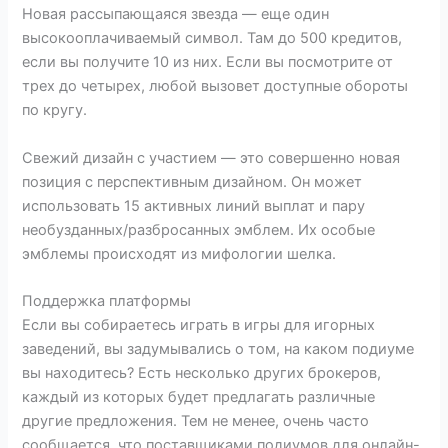
Новая рассыпающаяся звезда — еще один
высокооплачиваемый символ. Там до 500 кредитов,
если вы получите 10 из них. Если вы посмотрите от
трех до четырех, любой вызовет доступные обороты
по кругу.
Свежий дизайн с участием — это совершенно новая
позиция с перспективным дизайном. Он может
использовать 15 активных линий выплат и пару
необузданных/разбросанных эмблем. Их особые
эмблемы происходят из мифологии шелка.
Поддержка платформы
Если вы собираетесь играть в игры для игорных
заведений, вы задумывались о том, на каком подиуме
вы находитесь? Есть несколько других брокеров,
каждый из которых будет предлагать различные
другие предложения. Тем не менее, очень часто
сообщается, что поставщиками подиумов для онлайн-