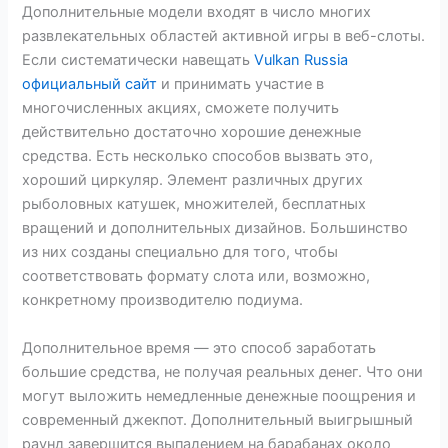
Дополнительные модели входят в число многих
развлекательных областей активной игры в веб-слоты.
Если систематически навещать
Vulkan Russia
официальный сайт
и принимать участие в
многочисленных акциях, сможете получить
действительно достаточно хорошие денежные
средства. Есть несколько способов вызвать это,
хороший циркуляр. Элемент различных других
рыболовных катушек, множителей, бесплатных
вращений и дополнительных дизайнов. Большинство
из них созданы специально для того, чтобы
соответствовать формату слота или, возможно,
конкретному производителю подиума.
Дополнительное время — это способ заработать
большие средства, не получая реальных денег. Что они
могут выложить немедленные денежные поощрения и
современный джекпот. Дополнительный выигрышный
раунд завершится выпадением на барабанах около