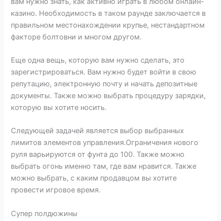
вам нужно знать, как активно играть в любом онлайн-
казино. Необходимость в таком раунде заключается в
правильном местонахождении крупье, нестандартном
факторе болтовни и многом другом.
Еще одна вещь, которую вам нужно сделать, это
зарегистрироваться. Вам нужно будет войти в свою
репутацию, электронную почту и начать депозитные
документы. Также можно выбрать процедуру зарядки,
которую вы хотите носить.
Следующей задачей является выбор выбранных
лимитов элементов управления.Ограничения нового
руля варьируются от фунта до 100. Также можно
выбрать огонь именно там, где вам нравится. Также
можно выбрать, с каким продавцом вы хотите
провести игровое время.
Супер полдюжины