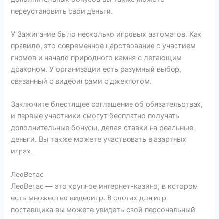
переустановить свои деньги.
У Зажигание было несколько игровых автоматов. Как
правило, это современное царствование с участием
гномов и начало природного камня с летающим
драконом. У организации есть разумный выбор,
связанный с видеоиграми с джекпотом.
Заключите блестящее соглашение об обязательствах,
и первые участники смогут бесплатно получать
дополнительные бонусы, делая ставки на реальные
деньги. Вы также можете участвовать в азартных
играх.
ЛеоВегас
ЛеоВегас — это крупное интернет-казино, в котором
есть множество видеоигр. В слотах для игр
поставщика вы можете увидеть свой персональный